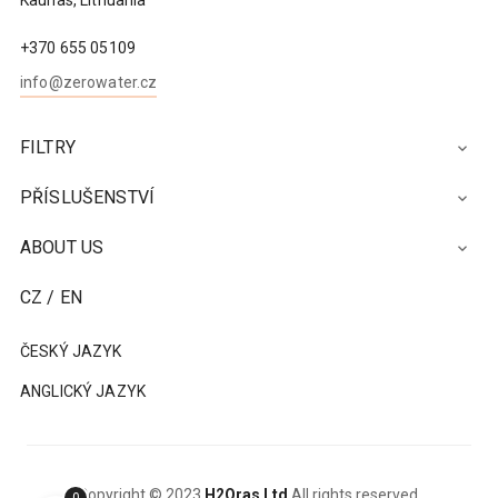
Kaunas, Lithuania
+370 655 05109
info@zerowater.cz
FILTRY

PŘÍSLUŠENSTVÍ

ABOUT US

CZ / EN
ČESKÝ JAZYK
ANGLICKÝ JAZYK
Copyright © 2023
H2Oras Ltd
All rights reserved.