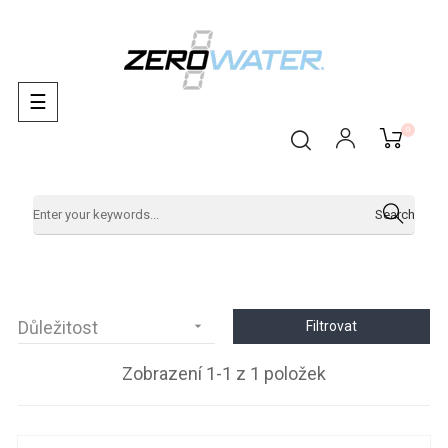
Toggle
☰
navigation
0
Search
Důležitost

Filtrovat
Zobrazení 1-1 z 1 položek