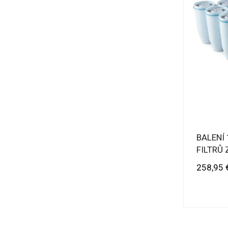
BALENÍ
FILTRŮ
Cena
258,95 