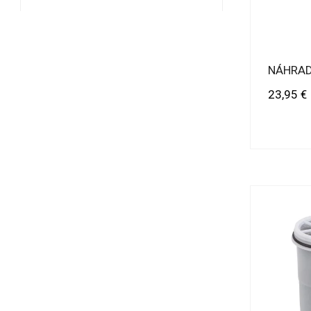
NÁHRAD
Cena
23,95 €