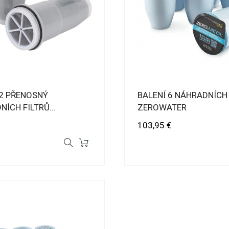
 2 PŘENOSNÝ
BALENÍ 6 NÁHRADNÍCH 
NÍCH FILTRŮ
ZEROWATER
ATER
Cena
103,95 €