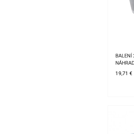
BALENÍ
NÁHRAD
ZEROW
Cena
19,71 €