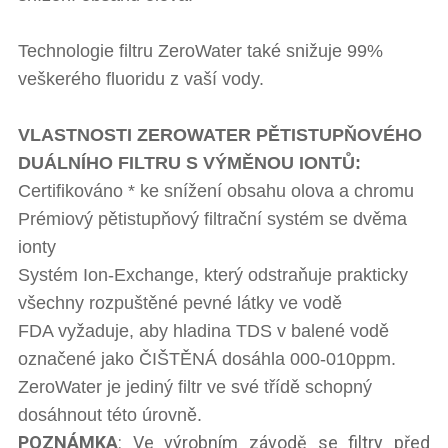
Technologie filtru ZeroWater také snižuje 99%
veškerého fluoridu z vaší vody.
VLASTNOSTI ZEROWATER PĚTISTUPŇOVÉHO
DUÁLNÍHO FILTRU S VÝMĚNOU IONTŮ:
Certifikováno * ke snížení obsahu olova a chromu
Prémiový pětistupňový filtrační systém se dvěma
ionty
Systém Ion-Exchange, který odstraňuje prakticky
všechny rozpuštěné pevné látky ve vodě
FDA vyžaduje, aby hladina TDS v balené vodě
označené jako ČIŠTĚNÁ dosáhla 000-010ppm.
ZeroWater je jediný filtr ve své třídě schopný
dosáhnout této úrovně.
POZNÁMKA
: Ve výrobním závodě se filtry před