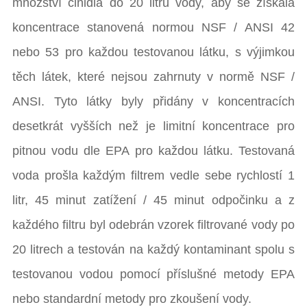
množství činidla do 20 litrů vody, aby se získala
koncentrace stanovená normou NSF / ANSI 42
nebo 53 pro každou testovanou látku, s výjimkou
těch látek, které nejsou zahrnuty v normě NSF /
ANSI. Tyto látky byly přidány v koncentracích
desetkrát vyšších než je limitní koncentrace pro
pitnou vodu dle EPA pro každou látku. Testovaná
voda prošla každým filtrem vedle sebe rychlostí 1
litr, 45 minut zatížení / 45 minut odpočinku a z
každého filtru byl odebrán vzorek filtrované vody po
20 litrech a testován na každý kontaminant spolu s
testovanou vodou pomocí příslušné metody EPA
nebo standardní metody pro zkoušení vody.