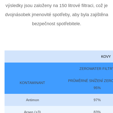
výsledky jsou založeny na 150 litrové filtraci, což je
dvojnásobek jmenovité spotřeby, aby byla zajištěna
bezpečnost spotřebitele.
KOVY
ZEROWATER FILTR
PRŮMĚRNÉ SNÍŽENÍ ZER
KONTAMINANT
95%
Antimon
97%
Arsen (+3)
83%