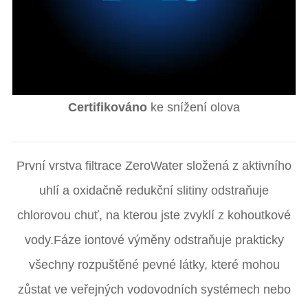
Certifikováno
ke snížení olova
První vrstva filtrace ZeroWater složená z aktivního
uhlí a oxidačně redukční slitiny odstraňuje
ZEROWATER
chlorovou chuť, na kterou jste zvyklí z kohoutkové
FILTER
vody.Fáze iontové výměny odstraňuje prakticky
INCLUDES:
všechny rozpuštěné pevné látky, které mohou
zůstat ve veřejných vodovodních systémech nebo