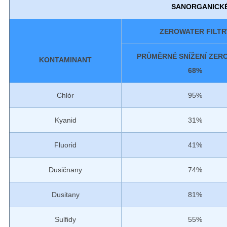
SANORGANICKÉ
ZEROWATER FILTR
PRŮMĚRNÉ SNÍŽENÍ ZER
KONTAMINANT
68%
Chlór
95%
Kyanid
31%
Fluorid
41%
Dusičnany
74%
Dusitany
81%
Sulfidy
55%