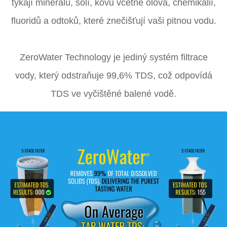
týkají minerálů, solí, kovů včetně olova, chemikálií,
fluoridů a odtoků, které znečišťují vaši pitnou vodu.
ZeroWater Technology je jediný systém filtrace
vody, který odstraňuje 99,6% TDS, což odpovídá
TDS ve vyčištěné balené vodě.