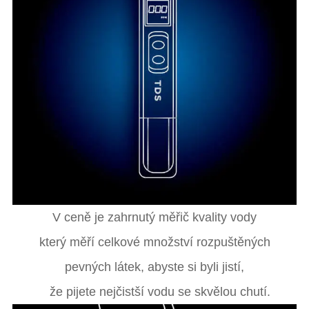
V ceně je zahrnutý měřič kvality vody
který měří celkové množství rozpuštěných
pevných látek, abyste si byli jistí,
že pijete nejčistší vodu se skvělou chutí.