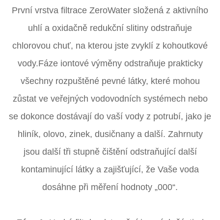
První vrstva filtrace ZeroWater složená z aktivního
uhlí a oxidačně redukční slitiny odstraňuje
ZEROWATER
chlorovou chuť, na kterou jste zvyklí z kohoutkové
FILTER
vody.Fáze iontové výměny odstraňuje prakticky
INCLUDES:
všechny rozpuštěné pevné látky, které mohou
zůstat ve veřejných vodovodních systémech nebo
se dokonce dostávají do vaší vody z potrubí, jako je
hliník, olovo, zinek, dusičnany a další. Zahrnuty
jsou další tři stupně čištění odstraňující další
kontaminující látky a zajišťující, že Vaše voda
dosáhne při měření hodnoty „000“.