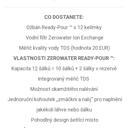
CO DOSTANETE:
Džbán Ready-Pour ™ s 12 kelímky
Vodní filtr Zerowater Ion Exchange
Měřič kvality vody TDS (hodnota 20 EUR)
VLASTNOSTI ZEROWATER READY-POUR ™:
Kapacita 12 šálků = 10 šálků + 2 šálky v rezervě
Integrovaný měřič TDS
Možnost okamžitého nalévání
Jednoruční kohoutek „zmáčkni a nalij“ pro naplnění
jakékoli láhve nebo šálku
Pohodlný design šetřící místo