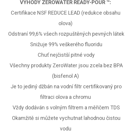
VÝHODY ZEROWATER READY-POUR ™:
Certifikace NSF REDUCE LEAD (redukce obsahu
olova)
Odstraní 99,6% všech rozpuštěných pevných látek
Snižuje 99% veškerého fluoridu
Chuť nejčistší pitné vody
Všechny produkty ZeroWater jsou zcela bez BPA
(bisfenol A)
Je to jediný džbán na vodní filtr certifikovaný pro
filtraci olova a chromu
Vždy dodáván s volným filtrem a měřičem TDS
Okamžitě si můžete vychutnat lahodnou čistou
vodu