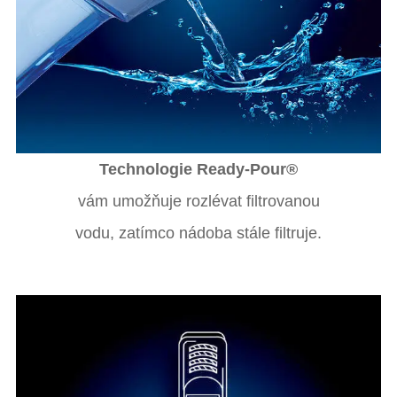
Technologie Ready-Pour®
vám umožňuje rozlévat filtrovanou
vodu, zatímco nádoba stále filtruje.