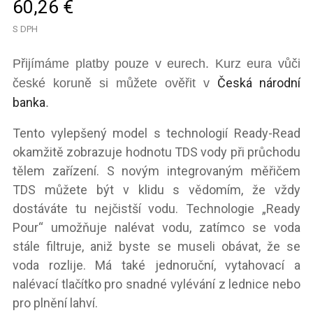
60,26 €
S DPH
Přijímáme platby pouze v eurech. Kurz eura vůči
Česká národní
české koruně si můžete ověřit v
banka
.
Tento vylepšený model s technologií Ready-Read
okamžitě zobrazuje hodnotu TDS vody při průchodu
tělem zařízení. S novým integrovaným měřičem
TDS můžete být v klidu s vědomím, že vždy
dostáváte tu nejčistší vodu. Technologie „Ready
Pour“ umožňuje nalévat vodu, zatímco se voda
stále filtruje, aniž byste se museli obávat, že se
voda rozlije. Má také jednoruční, vytahovací a
nalévací tlačítko pro snadné vylévání z lednice nebo
pro plnění lahví.