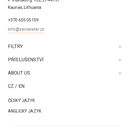
P. Višinskio g. 102, LT-44151
Kaunas, Lithuania
+370 655 05109
info@zerowater.cz
FILTRY

PŘÍSLUŠENSTVÍ

ABOUT US

CZ / EN
ČESKÝ JAZYK
ANGLICKÝ JAZYK