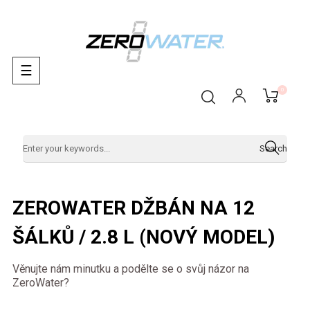
Toggle
☰
navigation
0
Search
ZEROWATER DŽBÁN NA 12
ŠÁLKŮ / 2.8 L (NOVÝ MODEL)
Věnujte nám minutku a podělte se o svůj názor na
ZeroWater?